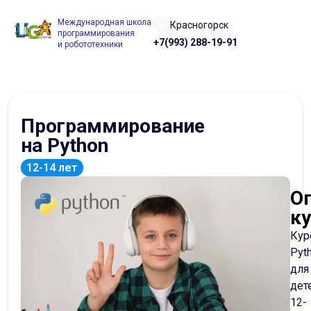
Международная школа
Красногорск
программирования
+7(993) 288-19-91
и робототехники
Программирование
на Python
12-14 лет
О
к
Кур
Pyt
для
дет
12-