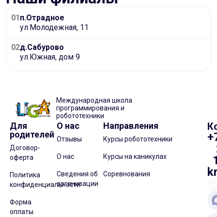
01
п.Отрадное
ул.Молодежная, 11
02
д.Сабурово
ул.Южная, дом 9
Международная школа
программирования и
робототехники
Для
О нас
Направления
К
родителей
+
Отзывы
Курсы робототехники
Договор-
О нас
Курсы на каникулах
оферта
k
Сведения об
Соревнования
Политика
организации
конфиденциальности
Форма
оплаты