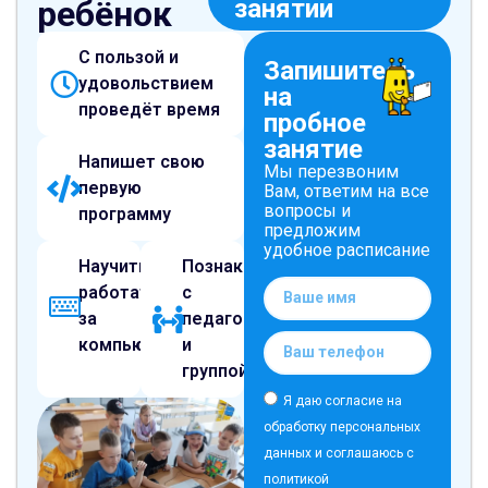
занятии
ребёнок
С пользой и
Запишитесь
удовольствием
на
проведёт время
пробное
занятие
Напишет свою
Мы перезвоним
первую
Вам, ответим на все
вопросы и
программу
предложим
удобное расписание
Научиться
Познакомится
работать
с
за
педагогом
компьютером
и
группой
Я даю согласие на
обработку персональных
данных и соглашаюсь с
политикой