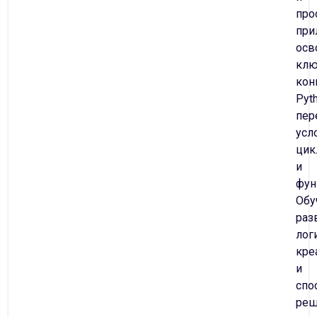
про
при
осв
кл
кон
Pyth
пер
усл
цик
и
фун
Обу
раз
лог
кре
и
спо
реш