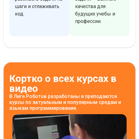
шаги и отлаживать
качества для
код.
будущих учебы и
профессии.
Кортко о всех курсах в
видео
В Лиге Роботов разработаны и преподаются
курсы по актуальным и популярным средам и
языкам программирования.