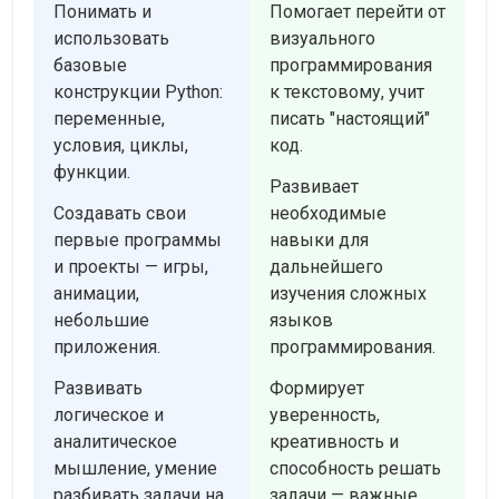
Понимать и
Помогает перейти от
использовать
визуального
базовые
программирования
конструкции Python:
к текстовому, учит
переменные,
писать "настоящий"
условия, циклы,
код.
функции.
Развивает
Создавать свои
необходимые
первые программы
навыки для
и проекты — игры,
дальнейшего
анимации,
изучения сложных
небольшие
языков
приложения.
программирования.
Развивать
Формирует
логическое и
уверенность,
аналитическое
креативность и
мышление, умение
способность решать
разбивать задачи на
задачи — важные