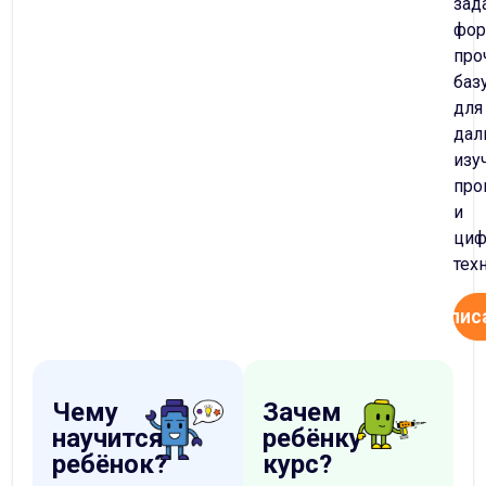
зад
фор
про
баз
для
дал
изу
про
и
циф
тех
Запис
Чему
Зачем
научится
ребёнку
ребёнок?
курс?