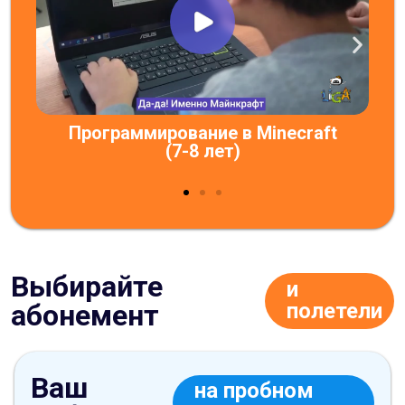
Программирование в Minecraft
(7-8 лет)
Выбирайте
и
абонемент
полетели
Ваш
на пробном