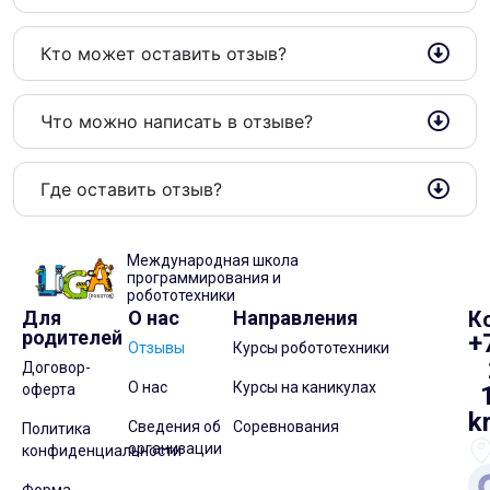
Кто может оставить отзыв?​
Что можно написать в отзыве?​
Где оставить отзыв?
Международная школа
программирования и
робототехники
Для
О нас
Направления
К
родителей
+
Отзывы
Курсы робототехники
Договор-
О нас
Курсы на каникулах
оферта
k
Сведения об
Соревнования
Политика
организации
конфиденциальности
Форма