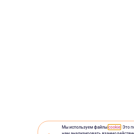
Мы используем файлы
cookie
. Это 
нам анализировать взаимодействи