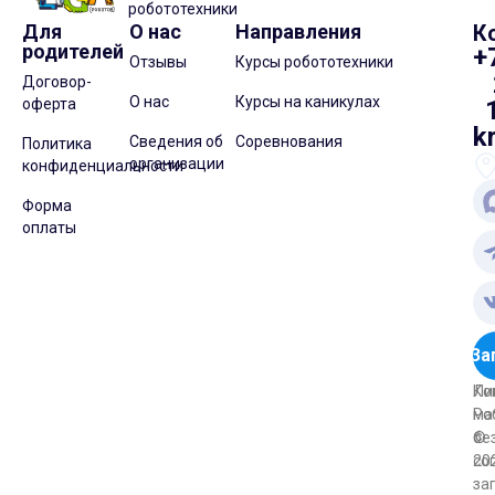
робототехники
Для
О нас
Направления
К
родителей
+
Отзывы
Курсы робототехники
Договор-
О нас
Курсы на каникулах
оферта
k
Сведения об
Соревнования
Политика
организации
конфиденциальности
Форма
оплаты
За
Ли
Ко
Ро
ма
©
бе
20
со
за