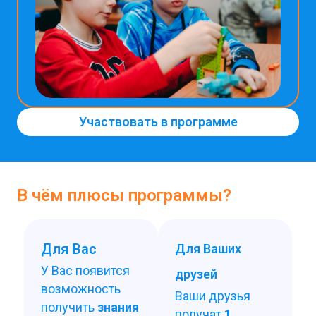
Участвовать в программе
В чём плюсы программы?
Для Вас
Для Ваших
У Вас появится
друзей
возможность
Ваши друзья
получить
знания
получат
1