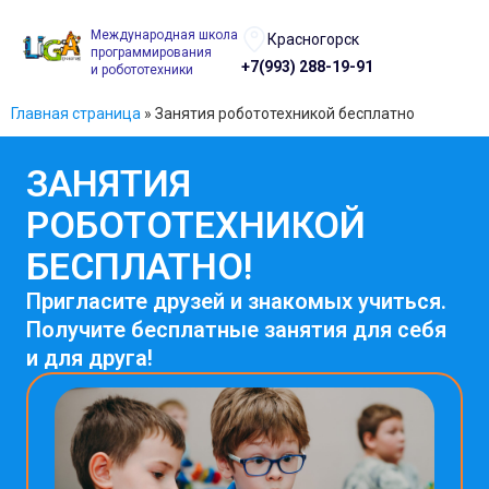
Международная школа
Красногорск
программирования
+7(993) 288-19-91
и робототехники
Главная страница
»
Занятия робототехникой бесплатно
ЗАНЯТИЯ
РОБОТОТЕХНИКОЙ
БЕСПЛАТНО!
Пригласите друзей и знакомых учиться.
Получите бесплатные занятия для себя
и для друга!