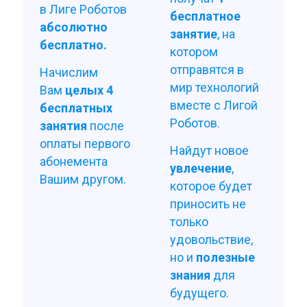
в Лиге Роботов
бесплатное
абсолютно
занятие
, на
бесплатно.
котором
отправятся в
Начислим
мир технологий
Вам
целых 4
вместе с Лигой
бесплатных
Роботов.
занятия
после
оплаты первого
Найдут новое
абонемента
увлечение
,
Вашим другом.
которое будет
приносить не
только
удовольствие,
но и
полезные
знания
для
будущего.